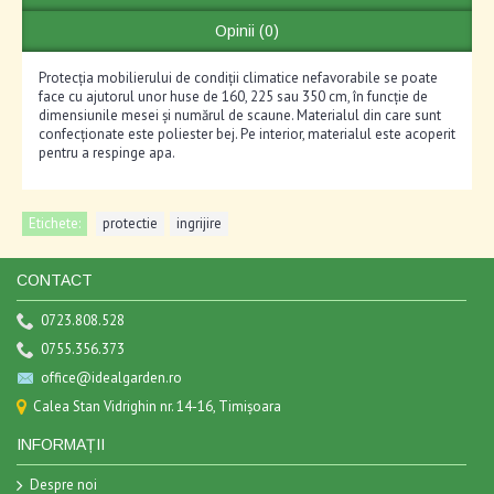
Opinii (0)
Protecția mobilierului de condiții climatice nefavorabile se poate
face cu ajutorul unor huse de 160, 225 sau 350 cm, în funcție de
dimensiunile mesei și numărul de scaune. Materialul din care sunt
confecționate este poliester bej. Pe interior, materialul este acoperit
pentru a respinge apa.
Etichete:
protectie
,
ingrijire
CONTACT
0723.808.528
0755.356.373
office@idealgarden.ro
Calea Stan Vidrighin nr. 14-16, Timișoara
INFORMAȚII
Despre noi