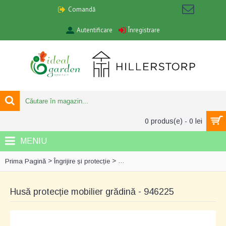
Comandă
Autentificare
Înregistrare
0 produs(e) - 0 lei
MENIU
>
>
Prima Pagină
Îngrijire și protecție
Husă protecție mobilier grădină - 9
Husă protecție mobilier grădină - 946225