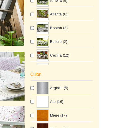
Amelia (9)
Atlanta (6)
Boston (2)
Bullerö (2)
Cecilia (12)
Nydala (7)
Culori
Syntra (2)
Argintiu (5)
Visby (3)
Alb (16)
Miere (17)