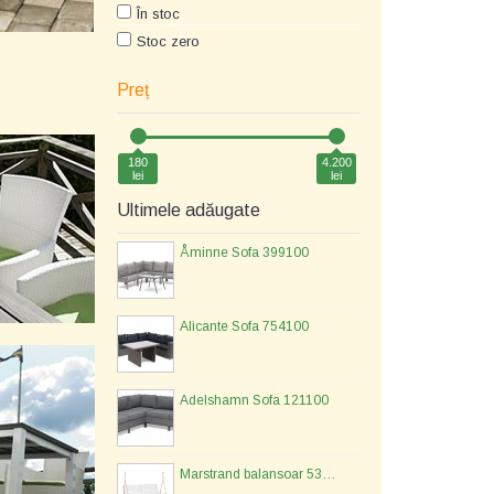
În stoc
Stoc zero
Preț
180
4.200
lei
lei
Ultimele adăugate
Åminne Sofa 399100
Alicante Sofa 754100
Adelshamn Sofa 121100
Marstrand balansoar 533477