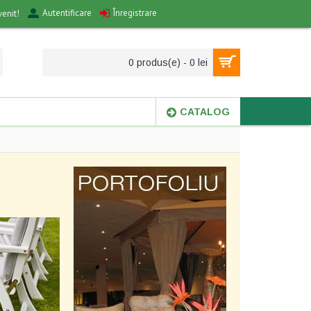
Autentificare
Înregistrare
venit!
0 produs(e) - 0 lei
CATALOG