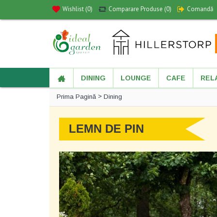
Wishlist (
0
)
Comparare Produse (
0
)
Comandă
DINING
LOUNGE
CAFE
REL
>
Prima Pagină
Dining
LEMN DE PIN