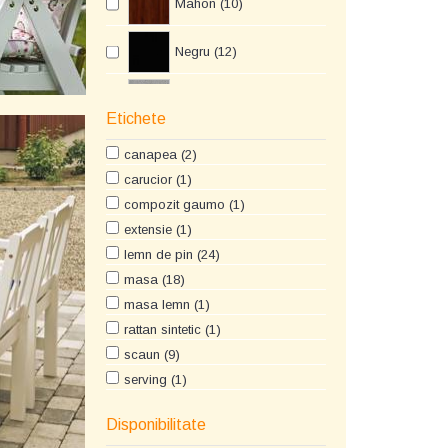
Mahon (10)
Negru (12)
Gri (1)
Etichete
Nuc (6)
canapea (2)
carucior (1)
compozit gaumo (1)
extensie (1)
lemn de pin (24)
masa (18)
masa lemn (1)
rattan sintetic (1)
scaun (9)
serving (1)
structura metalica (7)
Disponibilitate
taburet (1)