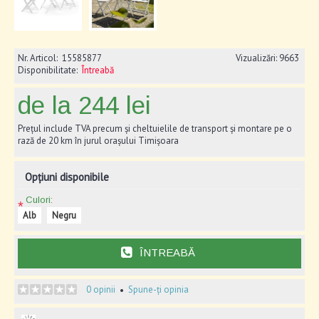
Nr. Articol:
15585877
Vizualizări: 9663
Disponibilitate:
Întreabă
de la 244 lei
Prețul include TVA precum și cheltuielile de transport și montare pe o
rază de 20 km în jurul orașului Timișoara
Opțiuni disponibile
Culori:
*
Alb
Negru
ÎNTREABĂ
0 opinii
Spune-ți opinia
•