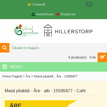
Comandă
Autentificare
Înregistrare
0 produs(e) - 0 lei
MENIU
>
>
Prima Pagină
Åre
Masă pliabilă - Åre - 15585877
Masă pliabilă - Åre - alb - 15585877 - Cafe
ÅRE