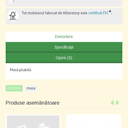
®
Tot mobilierul fabricat de Hillerstorp este
certificat FSC
.
Descriere
Specificații
Opinii (0)
Masă pliabilă.
Etichete:
masa
Produse asemănătoare