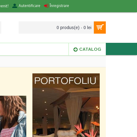
Autentificare
Înregistrare
venit!
0 produs(e) - 0 lei
CATALOG