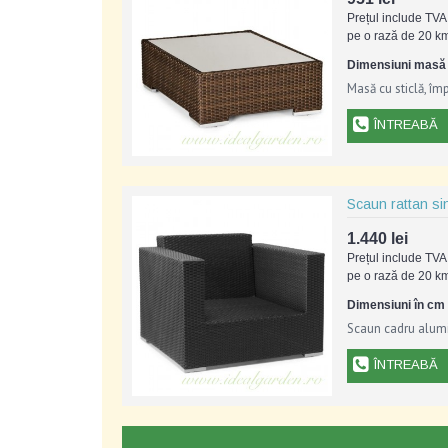
Prețul include TVA 
pe o rază de 20 km
Dimensiuni masă în
Masă cu sticlă, îm
ÎNTREABĂ
Scaun rattan si
1.440 lei
Prețul include TVA 
pe o rază de 20 km
Dimensiuni în cm 
Scaun cadru alumi
ÎNTREABĂ