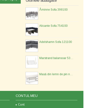
Ultimele adăugate
Åminne Sofa 399100
Alicante Sofa 754100
Adelshamn Sofa 121100
Marstrand balansoar 533477
Masă din lemn de pin nordic - 134577
CONTUL MEU
Cont