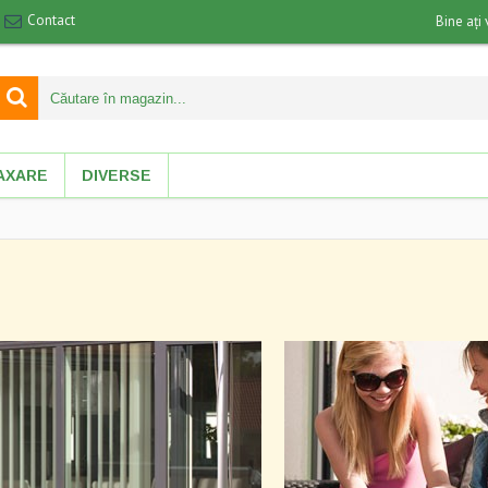
Contact
Bine ați 
AXARE
DIVERSE