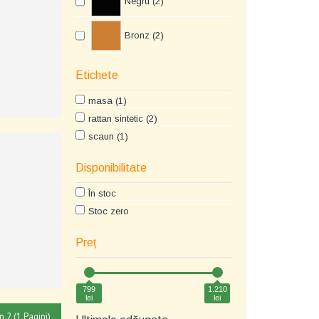
Negru (2)
Bronz (2)
Etichete
masa (1)
rattan sintetic (2)
scaun (1)
Disponibilitate
În stoc
Stoc zero
Preț
799
1.210
lei
lei
in 2 (1 Pagini)