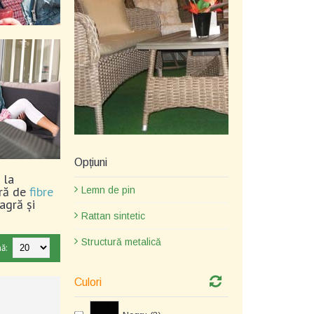
Opțiuni
 la
ură de
fibre
Lemn de pin
agră și
Rattan sintetic
Structură metalică
ă:
Culori