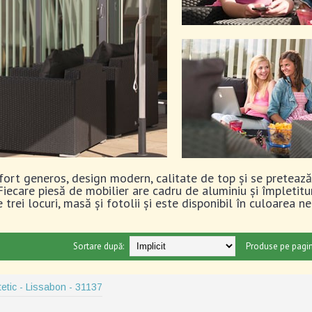
fort generos, design modern, calitate de top și se pretează
r. Fiecare piesă de mobilier are cadru de aluminiu și împletit
 trei locuri, masă și fotolii și este disponibil în culoarea ne
Sortare după:
Produse pe pagin
tetic - Lissabon - 31137