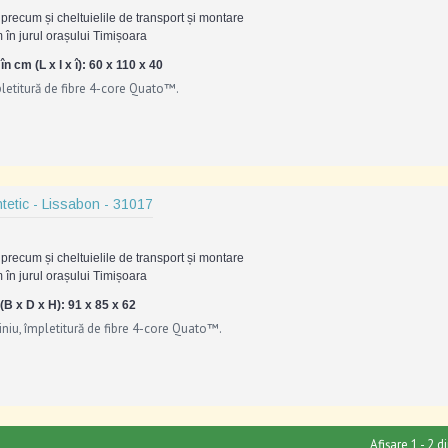
precum și cheltuielile de transport și montare
 în jurul orașului Timișoara
 cm (L x l x î):
60 x 110 x 40
pletitură de fibre 4-core Quato™.
ntetic - Lissabon - 31017
precum și cheltuielile de transport și montare
 în jurul orașului Timișoara
(B x D x H):
91 x 85 x 62
niu, împletitură de fibre 4-core Quato™.
Afișare 1 - 2 d