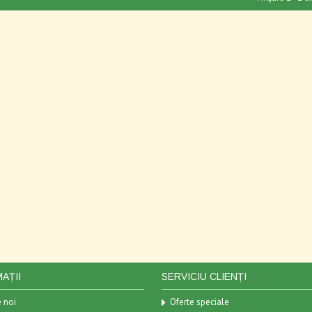
AȚII
SERVICIU CLIENȚI
 noi
Oferte speciale