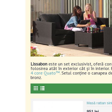
Lissabon
este un set exclusivist, oferă con
folosirea atât în exterior cât și în interio
4 core Quato™
. Setul conține o canapea de
bronz.
Masă rattan sin
951 lei