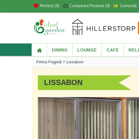
Wishlist (
0
)
Comparare Produse (
0
)
Comandă
DINING
LOUNGE
CAFE
REL
>
Prima Pagină
Lissabon
LISSABON