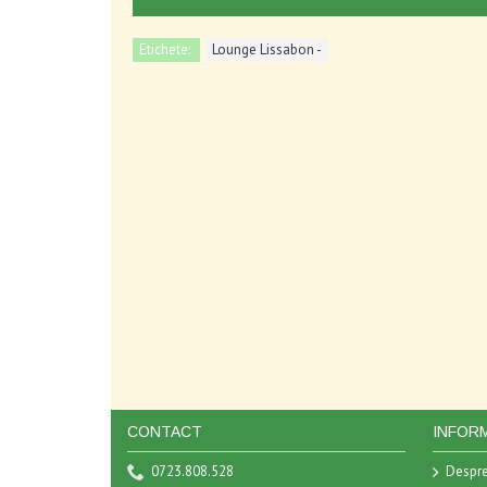
Etichete:
Lounge Lissabon -
CONTACT
INFORM
0723.808.528
Despre