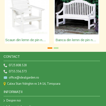
Banca din lemn de pin nordic - Borgholm - 1403777
Canapea din lemn de pin nordic - Amelia - culoarea mierii - 45336
CONTACT
0723.808.528
0755.356.373
office@idealgarden.ro
Calea Stan Vidrighin nr. 14-16, Timișoara
INFORMAȚII
Despre noi