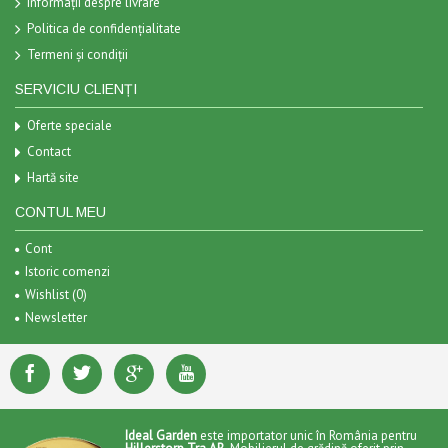
Informații despre livrare
Politica de confidențialitate
Termeni și condiții
SERVICIU CLIENȚI
Oferte speciale
Contact
Hartă site
CONTUL MEU
Cont
Istoric comenzi
Wishlist (
0
)
Newsletter
Ideal Garden
este importator unic în România pentru