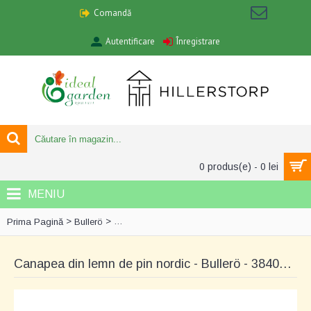
Comandă
Autentificare
Înregistrare
0 produs(e) - 0 lei
MENIU
>
>
Prima Pagină
Bullerö
Canapea din lemn de pin nordic - Bullerö - 384
Canapea din lemn de pin nordic - Bullerö - 3840377