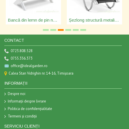
Bancă din lemn de pin nordic - Lund - culoarea albă - 214077
Șezlong structură metalică - Nydala - 3807
CONTACT
0723.808.528
0755.356.373
office@idealgarden.ro
Calea Stan Vidrighin nr. 14-16, Timișoara
INFORMAȚII
Despre noi
Informații despre livrare
Politica de confidențialitate
Termeni și condiții
SERVICIU CLIENȚI