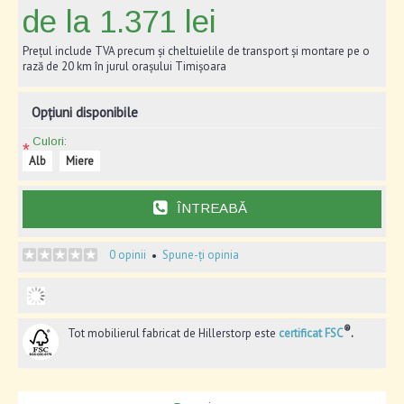
de la 1.371 lei
Prețul include TVA precum și cheltuielile de transport și montare pe o
rază de 20 km în jurul orașului Timișoara
Opțiuni disponibile
Culori:
*
Alb
Miere
ÎNTREABĂ
0 opinii
Spune-ți opinia
•
®
Tot mobilierul fabricat de Hillerstorp este
certificat FSC
.