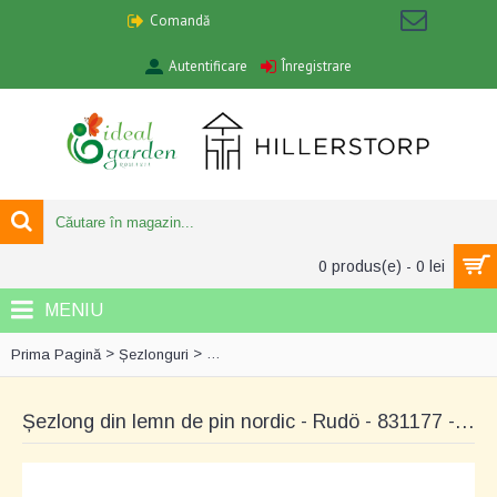
Comandă
Autentificare
Înregistrare
0 produs(e) - 0 lei
MENIU
>
>
Prima Pagină
Șezlonguri
Șezlong din lemn de pin nordic - Rudö - 83
Șezlong din lemn de pin nordic - Rudö - 831177 - Relaxare