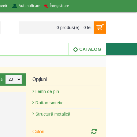
Autentificare
Înregistrare
venit!
0 produs(e) - 0 lei
CATALOG
ă:
Opțiuni
Lemn de pin
Rattan sintetic
Structură metalică
Culori