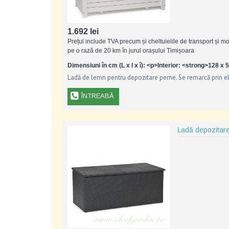
1.692 lei
Prețul include TVA precum și cheltuielile de transport și m
pe o rază de 20 km în jurul orașului Timișoara
Dimensiuni în cm (L x l x î): <p>Interior: <strong>128 
Ladă de lemn pentru depozitare perne. Se remarcă prin ele
ÎNTREABĂ
Ladă depozitare