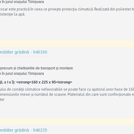
 în jurul orașului Timișoara
oar este practică în ceea ce privește protecția climatică. Realizată din poliester be
zistenței la apă.
mobilier grădină - 946160
precum și cheltuielile de transport și montare
 în jurul orașului Timișoara
L x l x î): <strong>160 x 225 x 95</strong>
ului de condiții climatice nefavorabile se poate face cu ajutorul unor huse de 16
dimensiunile mesei și numărul de scaune. Materialul din care sunt confecționate e
ter
mobilier grădină - 946225