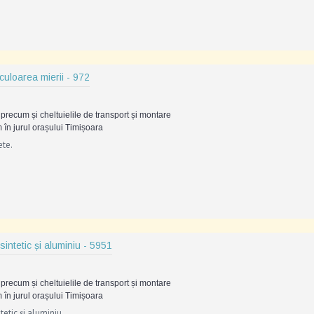
culoarea mierii - 972
precum și cheltuielile de transport și montare
 în jurul orașului Timișoara
ete.
sintetic și aluminiu - 5951
precum și cheltuielile de transport și montare
 în jurul orașului Timișoara
tetic și aluminiu.