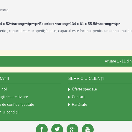
ontare
x 54 x 52</strong></p><p>Exterior: <strong>134 x 61 x 55-58</strong></p>
terior, capacul este acoperit; în plus, capacul este înclinat pentru un drenaj mai bu
Afișare 1 - 11 din
AȚII
SERVICIU CLIENȚI
 noi
Oferte speciale
ții despre livrare
Contact
a de confidențialitate
Hartă site
 și condiții