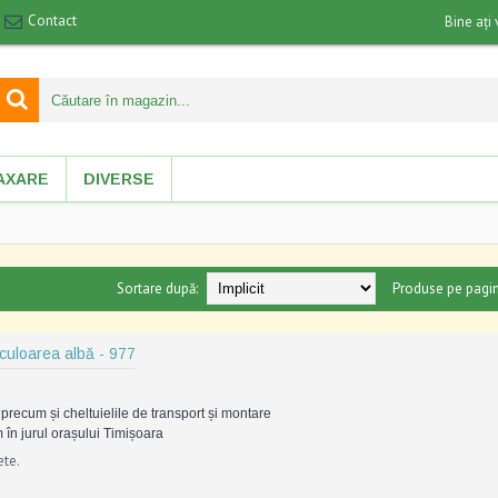
Contact
Bine ați 
AXARE
DIVERSE
Sortare după:
Produse pe pagin
 culoarea albă - 977
precum și cheltuielile de transport și montare
 în jurul orașului Timișoara
ete.