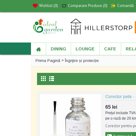
Wishlist (
0
)
Comparare Produse (
0
)
Comandă
DINING
LOUNGE
CAFE
REL
>
Prima Pagină
Îngrijire și protecție
Corector pete -
65 lei
Prețul include TVA 
pe o rază de 20 km
Corector pentru p