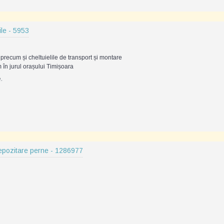
ile - 5953
precum și cheltuielile de transport și montare
 în jurul orașului Timișoara
.
epozitare perne - 1286977