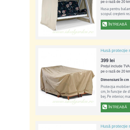
pe o rază de 20 km
Husa pentru balans
scopul creșterii re
ÎNTREABĂ
Husă protecție 
399 lei
Prețul include TVA 
pe o rază de 20 km
Dimensiuni în cm (
Protecția mobilier
cm, în funcție de 
bej. Pe interior, ma
ÎNTREABĂ
Husă protecție 