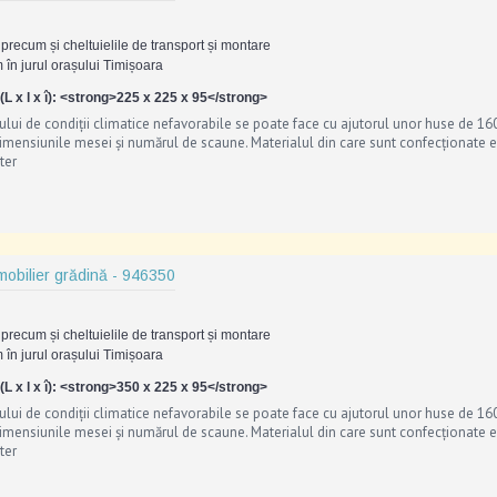
precum și cheltuielile de transport și montare
 în jurul orașului Timișoara
L x l x î): <strong>225 x 225 x 95</strong>
ului de condiții climatice nefavorabile se poate face cu ajutorul unor huse de 16
dimensiunile mesei și numărul de scaune. Materialul din care sunt confecționate e
ter
mobilier grădină - 946350
precum și cheltuielile de transport și montare
 în jurul orașului Timișoara
L x l x î): <strong>350 x 225 x 95</strong>
ului de condiții climatice nefavorabile se poate face cu ajutorul unor huse de 16
dimensiunile mesei și numărul de scaune. Materialul din care sunt confecționate e
ter