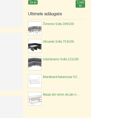
54 lei
1.500
lei
Ultimele adăugate
Åminne Sofa 399100
Alicante Sofa 754100
Adelshamn Sofa 121100
Marstrand balansoar 533477
Masă din lemn de pin nordic - 134577