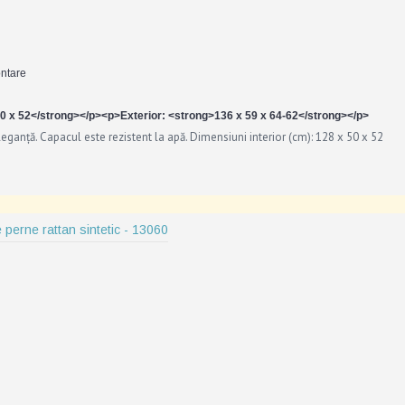
ontare
x 50 x 52</strong></p><p>Exterior: <strong>136 x 59 x 64-62</strong></p>
ganță. Capacul este rezistent la apă. Dimensiuni interior (cm): 128 x 50 x 52
 perne rattan sintetic - 13060