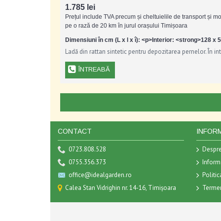
1.785 lei
Prețul include TVA precum și cheltuielile de transport și m
pe o rază de 20 km în jurul orașului Timișoara
Dimensiuni în cm (L x l x î): <p>Interior: <strong>128 
Ladă din rattan sintetic pentru depozitarea pernelor. În in
ÎNTREABĂ
CONTACT
INFORM
0723.808.528
Despre
0755.356.373
Informa
office@idealgarden.ro
Politic
Calea Stan Vidrighin nr. 14-16, Timișoara
Termeni