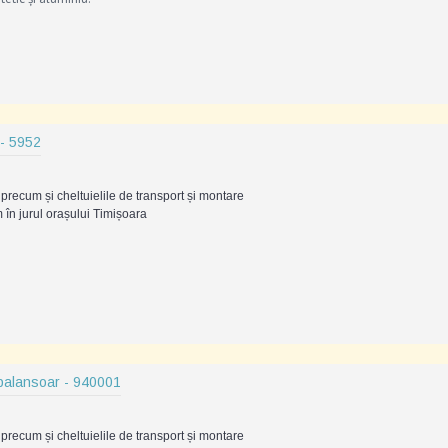
 - 5952
precum și cheltuielile de transport și montare
 în jurul orașului Timișoara
balansoar - 940001
precum și cheltuielile de transport și montare