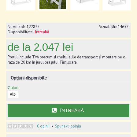
Nr. Articol:
122877
Vizualizări: 14657
Disponibilitate:
Întreabă
de la 2.047 lei
Prețul include TVA precum și cheltuielile de transport și montare pe o
rază de 20 km în jurul orașului Timișoara
Opțiuni disponibile
Culori:
Alb
ÎNTREABĂ
0 opinii
Spune-ți opinia
•