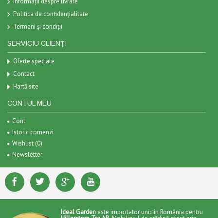
Informații despre livrare
Politica de confidențialitate
Termeni și condiții
SERVICIU CLIENȚI
Oferte speciale
Contact
Hartă site
CONTUL MEU
Cont
Istoric comenzi
Wishlist (
0
)
Newsletter
Ideal Garden
este importator unic în România pentru