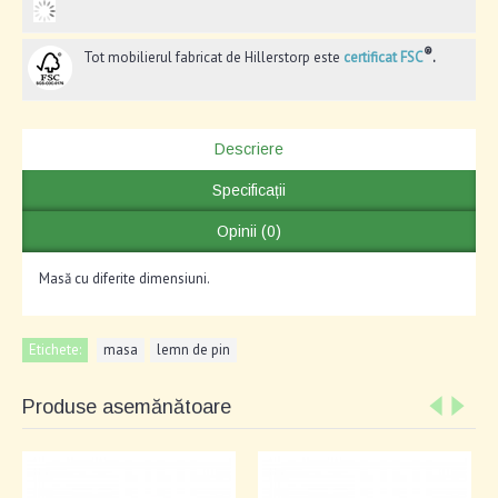
®
Tot mobilierul fabricat de Hillerstorp este
certificat FSC
.
Descriere
Specificații
Opinii (0)
Masă cu diferite dimensiuni.
Etichete:
masa
,
lemn de pin
Produse asemănătoare