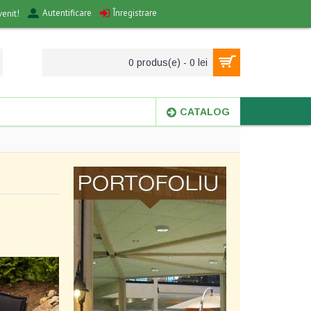
Autentificare
Înregistrare
venit!
0 produs(e) - 0 lei
CATALOG