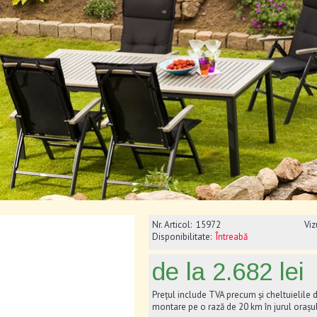
Nr. Articol:
15972
Viz
Disponibilitate:
Întreabă
de la 2.682 lei
Prețul include TVA precum și cheltuielile d
montare pe o rază de 20 km în jurul orașu