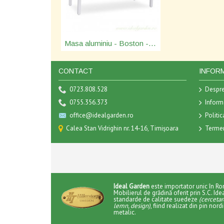
Masa aluminiu - Boston - 19620217
CONTACT
INFORM
0723.808.528
Despre
0755.356.373
Informa
office@idealgarden.ro
Politic
Calea Stan Vidrighin nr. 14-16, Timișoara
Termeni
Ideal Garden
este importator unic în R
Mobilierul de grădină oferit prin S.C. Id
standarde de calitate suedeze
(cercetar
lemn, design)
, fiind realizat din pin nor
metalic.