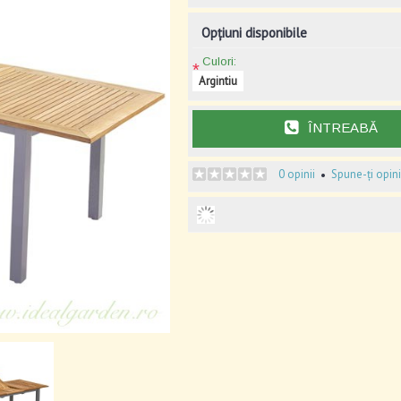
Opțiuni disponibile
Culori:
*
Argintiu
ÎNTREABĂ
0 opinii
Spune-ți opin
•