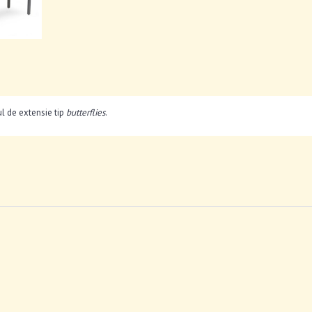
ul de extensie tip
butterflies
.