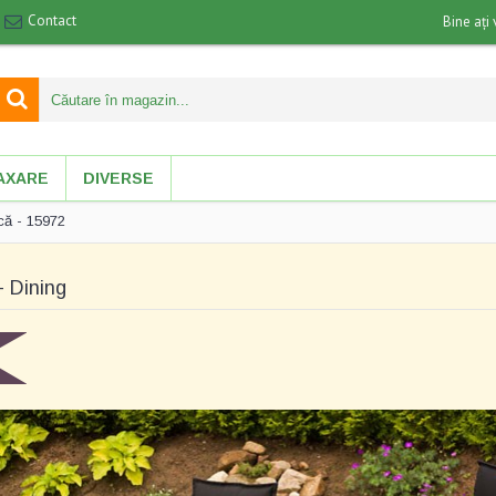
Contact
Bine ați 
AXARE
DIVERSE
că - 15972
- Dining