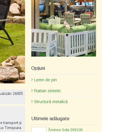
Opțiuni
Lemn de pin
Rattan sintetic
ualizări: 26005
Structură metalică
Ultimele adăugate
e transport și
lui Timișoara
Åminne Sofa 399100