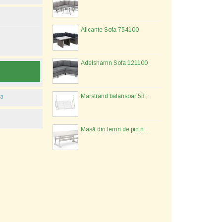
Alicante Sofa 754100
Adelshamn Sofa 121100
ia
Marstrand balansoar 533477
Masă din lemn de pin nordic - 134577