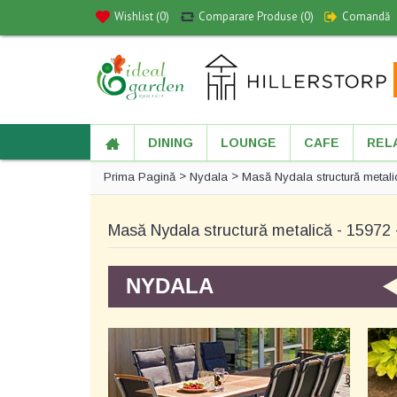
Wishlist (
0
)
Comparare Produse (
0
)
Comandă
DINING
LOUNGE
CAFE
REL
>
>
Prima Pagină
Nydala
Masă Nydala structură metali
Masă Nydala structură metalică - 15972 
NYDALA