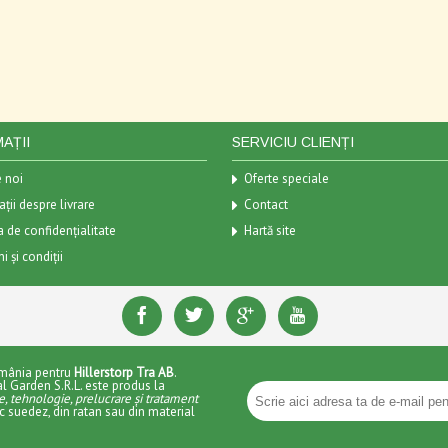
AȚII
SERVICIU CLIENȚI
 noi
Oferte speciale
ții despre livrare
Contact
a de confidențialitate
Hartă site
 și condiții
omânia pentru
Hillerstorp Tra AB
.
eal Garden S.R.L. este produs la
e, tehnologie, prelucrare și tratament
dic suedez, din ratan sau din material