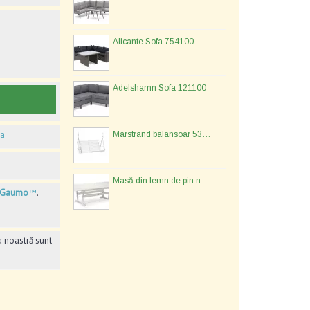
Alicante Sofa 754100
Adelshamn Sofa 121100
ia
Marstrand balansoar 533477
Masă din lemn de pin nordic - 134577
Gaumo
™
.
a noastră sunt