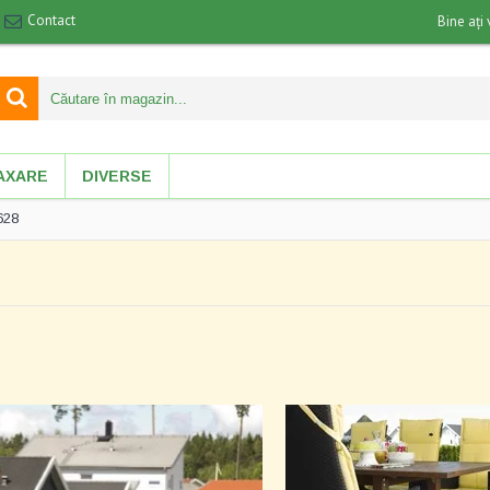
Contact
Bine ați 
AXARE
DIVERSE
628