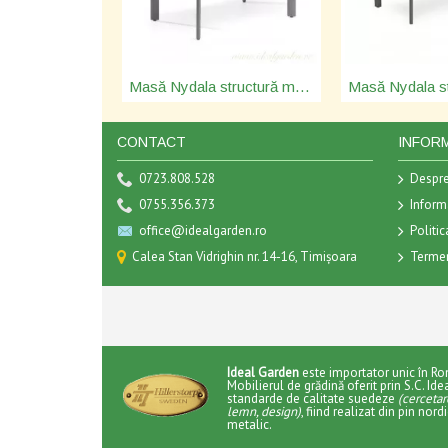
Masă Nydala structură metalică - 15961
CONTACT
INFORM
0723.808.528
Despre
0755.356.373
Informa
office@idealgarden.ro
Politic
Calea Stan Vidrighin nr. 14-16, Timișoara
Termeni
Ideal Garden
este importator unic în R
Mobilierul de grădină oferit prin S.C. Id
standarde de calitate suedeze
(cercetar
lemn, design)
, fiind realizat din pin nor
metalic.